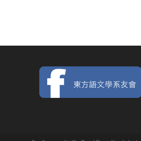
文
章
導
覽