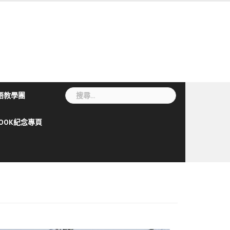
搜
語教學團
尋
關
BOOK紀念專頁
鍵
字: