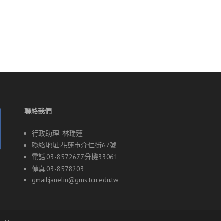
聯絡我們
行政助理: 林瑞蓮
聯絡地址:花蓮市介仁街67號
電話:03-8572677分機33061
傳真:03-8578203
gmail:
janelin@gms.tcu.edu.tw