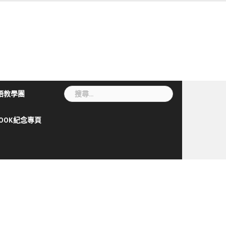
搜
語教學團
尋
關
BOOK紀念專頁
鍵
字: