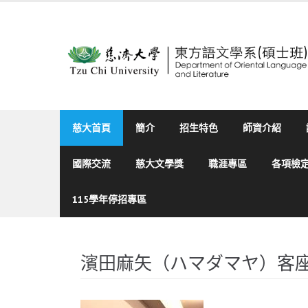
Skip
to
content
慈大首頁
簡介
招生特色
師資介紹
國際交流
慈大文學獎
職涯專區
各項檢
115學年停招專區
濱田麻矢（ハマダマヤ）客座教