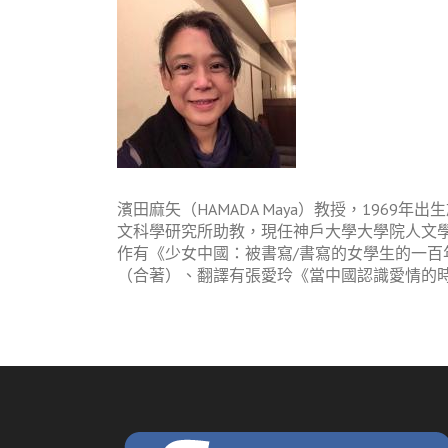
濱田麻矢（HAMADA Maya）教授，196
文科學研究所助教，現任神戶大學大學院人文學
作有《少女中國：被書寫/書寫的女學生的一
（合著）、翻譯有張愛玲《當中國認識愛情的