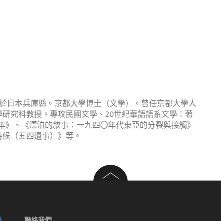
9年出生於日本兵庫縣。京都大學博士（文學）。曾任京都大學人
研究科教授。專攻民國文學、20世紀華語語系文學：著
百年》、《漂泊的敘事：一九四〇年代東亞的分裂與接觸》
時候（五四遺事）》等。
聯絡我們