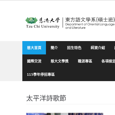
Skip
to
content
慈大首頁
簡介
招生特色
師資介紹
國際交流
慈大文學獎
職涯專區
各項檢
115學年停招專區
太平洋詩歌節