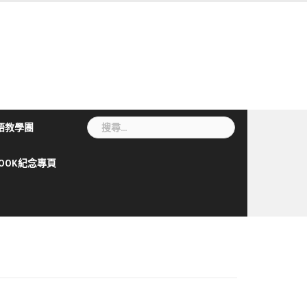
搜
語教學團
尋
關
BOOK紀念專頁
鍵
字: