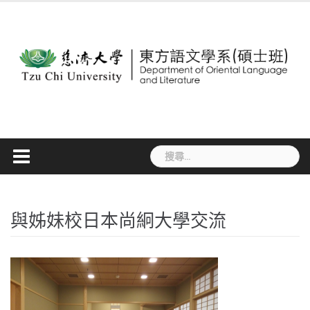
Skip
to
content
搜
尋
關
鍵
字:
與姊妹校日本尚絅大學交流