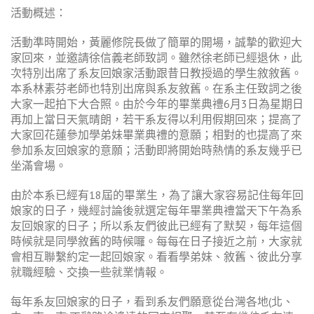
活動概述：
活動準時開始，黃麗修院長做了簡單的開場，誠摯的歡迎大
家回來，並邀請徐信義老師致詞。雖然徐老師已經退休，此
次特別出席了系友回娘家活動跟昔日教授過的學生敘敘舊。
本系林素芬老師也特別出席與系友敘舊。在系主任致詞之後
大家一起拍下大合照。由於今年的畢業典禮6月3日為星期日
再加上當日天氣晴朗，若干系友得以利用假期回來；提高了
大家回花蓮參加學弟妹畢業典禮的意願；相對的也提高了來
參加系友回娘家的意願；活動即將開始時熱情的系友幾乎已
坐滿會場。
由於本系已經有18屆的畢業生，為了讓大家容易記住每年回
娘家的日子，幾經討論後就選定每年畢業典禮當天下午為系
友回娘家的日子；所以系友們彼此已經有了默契，每年這個
時候就是同學敘舊的時候囉。每每在日子接近之前，大家就
會相互聯繫約定一起回娘家。看看學弟妹、敘舊、彼此分享
就職經驗、交換一些就業情報。
每年系友回娘家的日子，看到系友們願意從台灣各地(北、