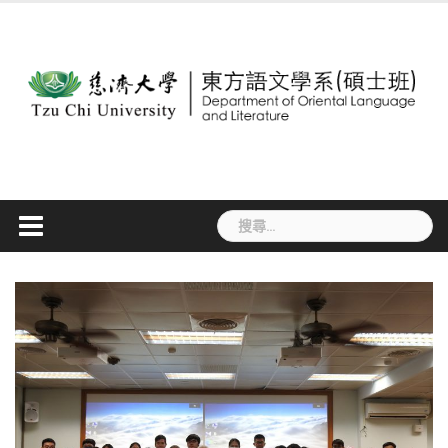
Skip
to
content
搜
尋
關
鍵
字: