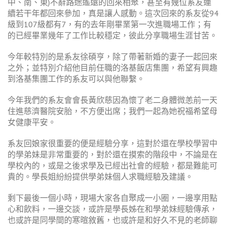
中、南、東)不辭路途遙遠的回來相聚，甚至有幾位系友連
續若干年都回來參加，真是讓人感動。這次回來的系友從94
級到107級都有7，有的去年剛畢業第一次進職場工作；有
的已經畢業幾年了工作比較穩定，彼此分享職場生涯甘苦。
今年較特別的是系友徐碩亨，除了帶著新婚的妻子一起回來
之外；並特別介紹他目前任職的洛基飯店集團，希望有興趣
到洛基集團工作的系友可以與他聯繫。
今年我們的系友會會長黃欣慈因為懷了老二身體微恙前一天
住進慈濟醫院安胎，不方便出席；我們一起為她祝福希望母
女健康平安。
系友回娘家很重要的便是經驗分享，這對於還在學校學習中
的學弟妹是非常重要的，對於還在摸索的階段中，不論是在
學校內的，或是之後求學及已經出社會的經驗，都是難能可
貴的。學長姐紛紛提供學弟妹個人求職經驗及建議。
剩下最後一個小時，現場大家各自聚成一小圈，一邊享用點
心和飲料，一邊交談，或許是學長姊在和學弟妹經驗傳承，
也或許是同學間的寒暄敘舊，也或許是和好久不見的老師聊