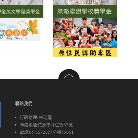
聯絡我們
行政助理: 林瑞蓮
聯絡地址:花蓮市介仁街67號
電話:03-8572677分機33061