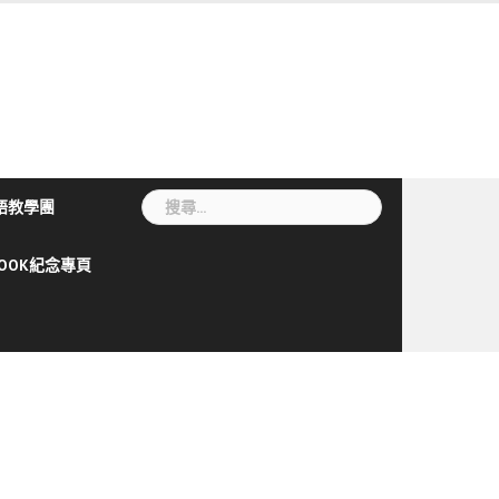
搜
語教學團
尋
關
BOOK紀念專頁
鍵
字: