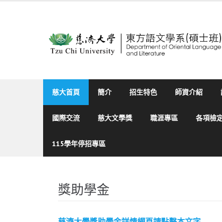
Skip
to
content
慈大首頁
簡介
招生特色
師資介紹
國際交流
慈大文學獎
職涯專區
各項檢
115學年停招專區
獎助學金
慈濟大學獎助學金詳情網頁請點擊本文字