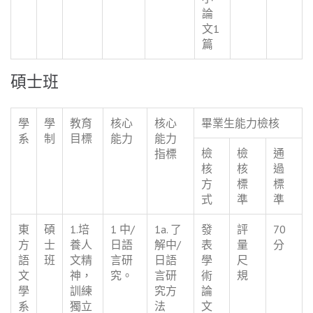
論
文1
篇
碩士班
學
學
教育
核心
核心
畢業生能力檢核
系
制
目標
能力
能力
檢
檢
通
指標
核
核
過
方
標
標
式
準
準
東
碩
1.培
1 中/
1a. 了
發
評
70
方
士
養人
日語
解中/
表
量
分
語
班
文精
言研
日語
學
尺
文
神，
究。
言研
術
規
學
訓練
究方
論
系
獨立
法
文