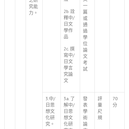
一
究能
2b. 詮
篇
力。
釋中/
或
日文
通
學作
過
品
學
位
2c. 撰
論
寫中/
文
日文
考
學言
試
究論
文
3.中/
3a. 了
發
評
70
日思
解中/
表
量
分
想文
日思
學
尺
化研
想文
術
規
究。
化研
論