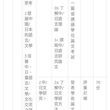
思考
一
1b. 了
篇
2.發
解中/
或
展中
日語
通
國/
言理
過
日本
論
學
的語
位
1c. 撰
言/
論
寫中/
文學
文
日語
考
3.培
言研
試
養
究論
中、
文
日、
臺語
2.中/
2a. 了
發
評
70
言/
日文
解中/
表
量
分
文
學研
日文
學
尺
學/
究。
學研
術
規
文化
究方
論
交流
法
文
之研