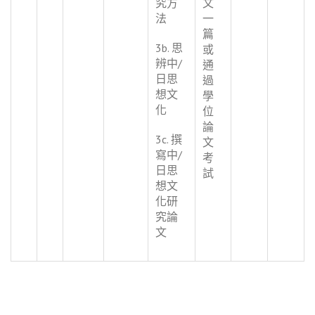
究方
文
法
一
篇
3b. 思
或
辨中/
通
日思
過
想文
學
化
位
論
3c. 撰
文
寫中/
考
日思
試
想文
化研
究論
文