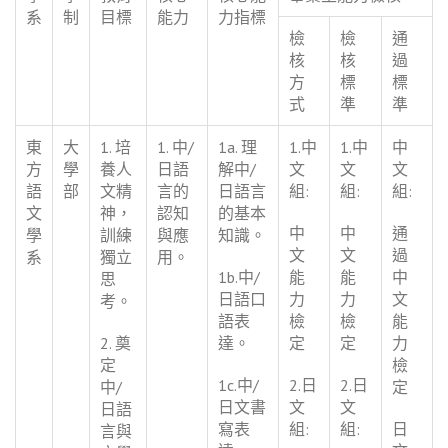
系
制
目標
能力
力指標
檢
檢
通
核
核
過
方
標
標
式
準
準
東
大
1. 培
1. 中/
1a. 理
1.中
1.中
中
方
學
養人
日語
解中/
文
文
文
語
部
文精
言的
日語言
組:
組:
組:
文
神，
認知
的基本
中
中
通
學
訓練
與應
知識。
文
文
過
系
獨立
用。
1b.中/
能
能
中
思
日語口
力
力
文
考。
語表
檢
檢
能
2. 奠
達。
定
定
力
定
檢
1c.中/
2.日
2.日
中/
定
日文書
文
文
日語
寫表
組:
組:
日
言與