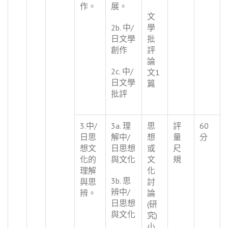
作。
展。
文
2b. 中/
學
日文學
批
創作
評
論
2c. 中/
文1
日文學
篇
批評
3.中/
3a. 理
思
評
60
日思
解中/
想
量
分
想文
日思想
或
尺
化的
與文化
文
規
理解
化
3b. 思
與思
討
辨中/
辨。
論
日思想
(研
與文化
究)
小