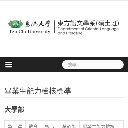
Skip
to
content
搜
尋
關
鍵
字:
畢業生能力檢核標準
大學部
學
學
教育
核心
核心能
畢業生能力檢核