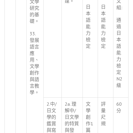
達。
文
文學
日
日
組:
研究
本
本
的基
語
語
通
礎。
能
能
過
力
力
日
33.
檢
檢
本
發展
定
定
語
語言
能
應
力
用、
檢
文學
定
創作
N2
與語
級
言教
學。
2.中/
2a. 理
文
評
60
日文
解中/
學
量
分
學的
日文學
創
尺
鑑賞
的特質
作1
規
與寫
與發
篇