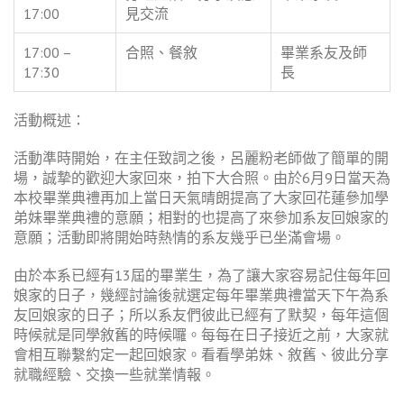
17:00
見交流
17:00 –
合照、餐敘
畢業系友及師
17:30
長
活動概述：
活動準時開始，在主任致詞之後，呂麗粉老師做了簡單的開
場，誠摯的歡迎大家回來，拍下大合照。由於6月9日當天為
本校畢業典禮再加上當日天氣晴朗提高了大家回花蓮參加學
弟妹畢業典禮的意願；相對的也提高了來參加系友回娘家的
意願；活動即將開始時熱情的系友幾乎已坐滿會場。
由於本系已經有13屆的畢業生，為了讓大家容易記住每年回
娘家的日子，幾經討論後就選定每年畢業典禮當天下午為系
友回娘家的日子；所以系友們彼此已經有了默契，每年這個
時候就是同學敘舊的時候囉。每每在日子接近之前，大家就
會相互聯繫約定一起回娘家。看看學弟妹、敘舊、彼此分享
就職經驗、交換一些就業情報。