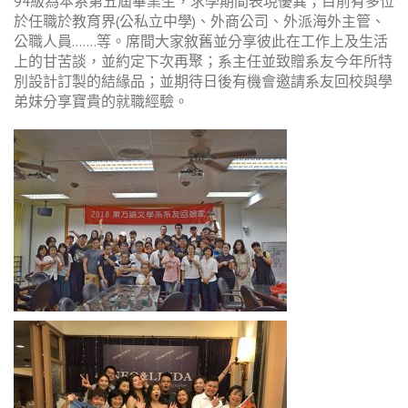
94級為本系第五屆畢業生，求學期間表現優異；目前有多位
於任職於教育界(公私立中學)、外商公司、外派海外主管、
公職人員…….等。席間大家敘舊並分享彼此在工作上及生活
上的甘苦談，並約定下次再聚；系主任並致贈系友今年所特
別設計訂製的結緣品；並期待日後有機會邀請系友回校與學
弟妹分享寶貴的就職經驗。