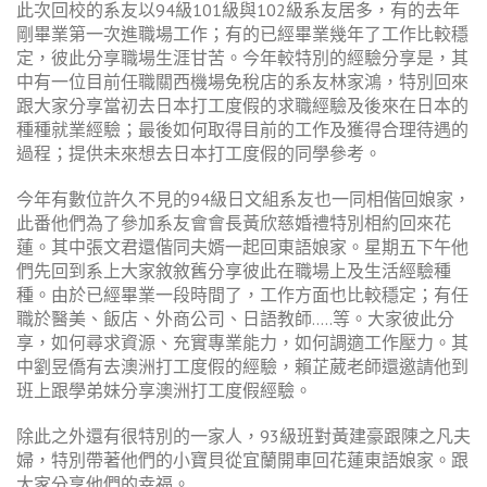
此次回校的系友以94級101級與102級系友居多，有的去年
剛畢業第一次進職場工作；有的已經畢業幾年了工作比較穩
定，彼此分享職場生涯甘苦。今年較特別的經驗分享是，其
中有一位目前任職關西機場免稅店的系友林家鴻，特別回來
跟大家分享當初去日本打工度假的求職經驗及後來在日本的
種種就業經驗；最後如何取得目前的工作及獲得合理待遇的
過程；提供未來想去日本打工度假的同學參考。
今年有數位許久不見的94級日文組系友也一同相偕回娘家，
此番他們為了參加系友會會長黃欣慈婚禮特別相約回來花
蓮。其中張文君還偕同夫婿一起回東語娘家。星期五下午他
們先回到系上大家敘敘舊分享彼此在職場上及生活經驗種
種。由於已經畢業一段時間了，工作方面也比較穩定；有任
職於醫美、飯店、外商公司、日語教師…..等。大家彼此分
享，如何尋求資源、充實專業能力，如何調適工作壓力。其
中劉昱僑有去澳洲打工度假的經驗，賴芷葳老師還邀請他到
班上跟學弟妹分享澳洲打工度假經驗。
除此之外還有很特別的一家人，93級班對黃建豪跟陳之凡夫
婦，特別帶著他們的小寶貝從宜蘭開車回花蓮東語娘家。跟
大家分享他們的幸福。