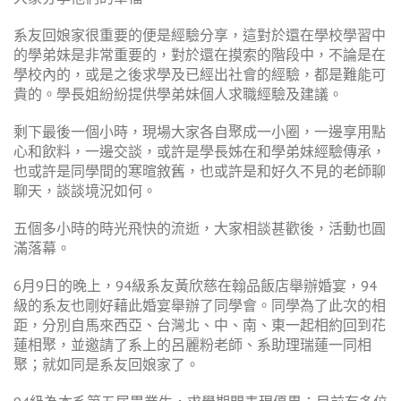
系友回娘家很重要的便是經驗分享，這對於還在學校學習中
的學弟妹是非常重要的，對於還在摸索的階段中，不論是在
學校內的，或是之後求學及已經出社會的經驗，都是難能可
貴的。學長姐紛紛提供學弟妹個人求職經驗及建議。
剩下最後一個小時，現場大家各自聚成一小圈，一邊享用點
心和飲料，一邊交談，或許是學長姊在和學弟妹經驗傳承，
也或許是同學間的寒暄敘舊，也或許是和好久不見的老師聊
聊天，談談境況如何。
五個多小時的時光飛快的流逝，大家相談甚歡後，活動也圓
滿落幕。
6月9日的晚上，94級系友黃欣慈在翰品飯店舉辦婚宴，94
級的系友也剛好藉此婚宴舉辦了同學會。同學為了此次的相
距，分別自馬來西亞、台灣北、中、南、東一起相約回到花
蓮相聚，並邀請了系上的呂麗粉老師、系助理瑞蓮一同相
聚；就如同是系友回娘家了。