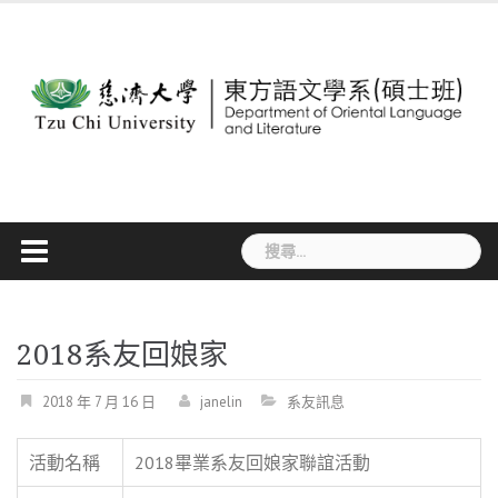
Skip
to
content
搜
尋
關
鍵
字:
2018系友回娘家
2018 年 7 月 16 日
janelin
系友訊息
活動名稱
2018畢業系友回娘家聯誼活動