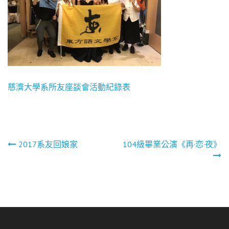
慈濟大學系所友座談會活動紀錄表
文
2017系友回娘家
104級畢業公演《再·恋·夜》
章
導
覽