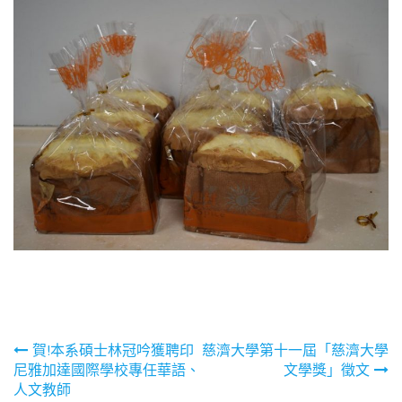
文
賀!本系碩士林冠吟獲聘印
慈濟大學第十一屆「慈濟大學
尼雅加達國際學校專任華語、
文學獎」徵文
章
人文教師