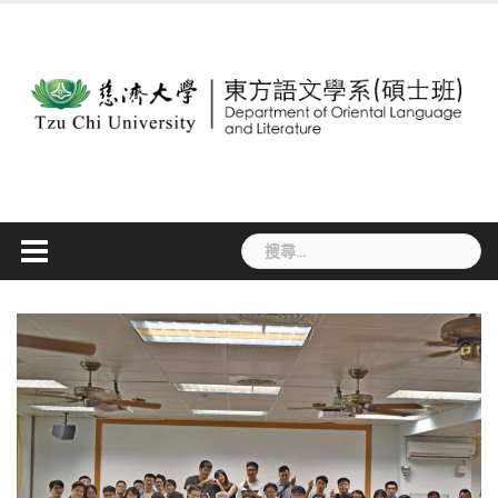
Skip
to
content
搜
尋
關
鍵
字: