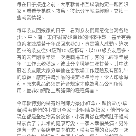
每在日子接近之前，大家就會相互聯繫約定一起回娘
家。看看學弟妹、敘舊、彼此分享就職經驗、交換一
些就業情報。
每年系友回娘家的日子，看到系友們願意從台灣各地
(北、中、南、東)不辭路途遙遠的回來相聚，甚至有幾
位系友連續若干年都回來參加，真是讓人感動。這次
回來的系友從94級到103級都有，以103級系友居多，
有的去年剛畢業第一次進職場工作；有的已經畢業幾
年了工作比較穩定，彼此分享職場生涯甘苦。其中沈
冠宏系友跟大家分享他在畜牧場工作經驗及有關乳牛
的照顧、廠商採購乳品的檢定標準等等，令人印象深
刻。原來乳品必須是符合規定才能為乳品公司所使
用，並非如網路上所謠傳的種種傳言。
今年較特別的是有班對陳力豪(小紅傘)、賴怡萱(小草
莓)帶著他們的小寶貝全家一起回東語娘家，他們全家
現在都是全植物素食飲食，小寶貝從在媽媽肚子裡就
是素食了；非常的健康可愛，一家人幸福美滿。另外
還有一位早餐店老闆李柏志，帶著美麗的女朋友一起