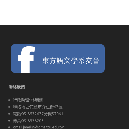
導
覽
聯絡我們
行政助理: 林瑞蓮
聯絡地址:花蓮市介仁街67號
電話:03-8572677分機33061
傳真:03-8578203
gmail:
janelin@gms.tcu.edu.tw