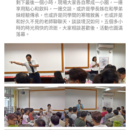
剩下最後一個小時，現場大家各自聚成一小圈，一邊
享用點心和飲料，一邊交談，或許是學長姊在和學弟
妹經驗傳承，也或許是同學間的寒暄敘舊，也或許是
和好久不見的老師聊聊天，談談境況如何。五個多小
時的時光飛快的流逝，大家相談甚歡後，活動也圓滿
落幕。