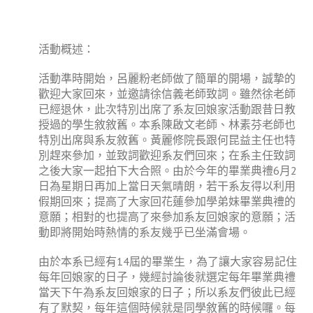
活動概述：
活動準時開始，呂麗粉老師做了簡單的開場，誠摯的
歡迎大家回來，並邀請徐信義老師致詞。雖然徐老師
已經退休，此次特別出席了系友回娘家活動跟昔日教
授過的學生敘敘舊。本系陳啟文老師、林素芬老師也
特別出席與系友敘舊。黃麗修院長跟何昆益主任也特
別趕來參加，並致詞歡迎系友們回來；在系主任致詞
之後大家一起拍下大合照。由於今年的畢業典禮6月2
日為星期日再加上當日天氣晴朗，若干系友得以利用
假期回來；提高了大家回花蓮參加學弟妹畢業典禮的
意願；相對的也提高了來參加系友回娘家的意願；活
動即將開始時熱情的系友幾乎已坐滿會場。
由於本系已經有14屆的畢業生，為了讓大家容易記住
每年回娘家的日子，幾經討論後就選定每年畢業典禮
當天下午為系友回娘家的日子；所以系友們彼此已經
有了默契，每年這個時候就是同學敘舊的時候囉。每