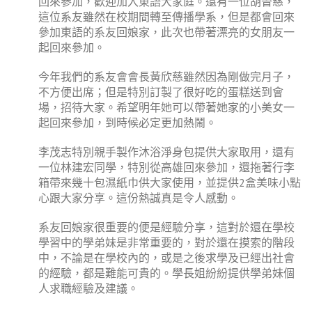
回來參加，歡迎加入東語大家庭。還有一位胡晉慈，
這位系友雖然在校期間轉至傳播學系，但是都會回來
參加東語的系友回娘家，此次也帶著漂亮的女朋友一
起回來參加。
今年我們的系友會會長黃欣慈雖然因為剛做完月子，
不方便出席；但是特別訂製了很好吃的蛋糕送到會
場，招待大家。希望明年她可以帶著她家的小美女一
起回來參加，到時候必定更加熱鬧。
李茂志特別親手製作沐浴淨身包提供大家取用，還有
一位林建宏同學，特別從高雄回來參加，還拖著行李
箱帶來幾十包濕紙巾供大家使用，並提供2盒美味小點
心跟大家分享。這份熱誠真是令人感動。
系友回娘家很重要的便是經驗分享，這對於還在學校
學習中的學弟妹是非常重要的，對於還在摸索的階段
中，不論是在學校內的，或是之後求學及已經出社會
的經驗，都是難能可貴的。學長姐紛紛提供學弟妹個
人求職經驗及建議。