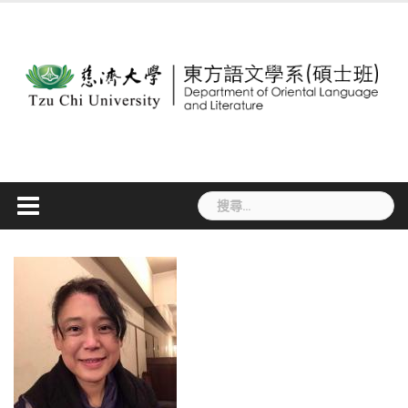
Skip
to
content
搜
尋
關
鍵
字: