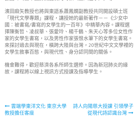
濱田麻矢教授也將與東語系蕭鳳嫻副教授共同開設碩士班
「現代文學專題」課程，講授她的最新著作－－《少女中
國：被書寫/書寫的女學生的一百年》中精華內容。課程選
擇陳衡哲、凌叔華、張愛玲、楊千鶴、朱天心等多位女性作
家的女學生書寫，以及男性作家張恨水筆下的女學生書寫。
來探討過去與現在，橫跨大陸與台灣，20世紀中文文學裡的
女學生敘事百態，與現代性、身分認同間的關係。
機會難得，歡迎慈濟各系所師生選修。因為新冠肺炎的緣
故，課程將以線上視訊方式授課及指導學生。
文
雲端學東洋文化 東京大學
詩人向陽慈大授課 引領學子
教授擔任客座
從現代詩認識台灣
章
導